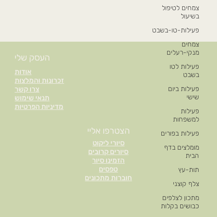
צמחים לטיפול
בשיעול
פעילות-טו-בשבט
צמחים
מנקי-רעלים
העסק שלי
פעילות לטו
אודות
בשבט
זכרונות והמלצות
פעילות ביום
צרו קשר
שישי
תנאי שימוש
מדיניות הפרטיות
פעילות
למשפחות
הצטרפו אליי
פעילות בפורים
סיורי ליקוט
מומלצים בדף
סיורים קרובים
הבית
הזמינו סיור
טפסים
תות-עץ
חוברות מתכונים
צלף קוצני
מתכון לצלפים
כבושים בקלות