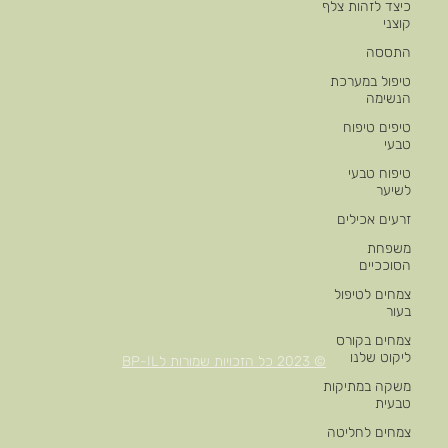
כיצד לזהות צלף
קוצני
התססה
טיפול במערכת
הנשימה
טיפים טיפוח
טבעי
טיפוח טבעי
לשיער
זרעים אכילים
משפחת
הסוככיים
צמחים לטיפול
בעור
צמחים בקורס
ליקוט שלנו
© 2023 כל הזכויות שמורות לBP-IL
משקה במתיקות
טבעית
צמחים לחליטה