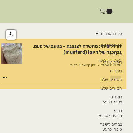
כל המאמרים
כל המאמרים
חרדל ביתי: מהשדה לצנצנת - בטעם של פעם,
ובהכנה של היום! (mustard)
מתכונים
ג'קלין כהן-לייבה
ליקוט עונתי
28 ביוני 2024
זמן קריאה 3 דקות
ביקורות
הסיורים שלנו
הסיורים שלנו
רוקחות
צמחי-מרפא
צמחי
תרופות-סבתא
צמחים לשינה
טובה ולרוגע