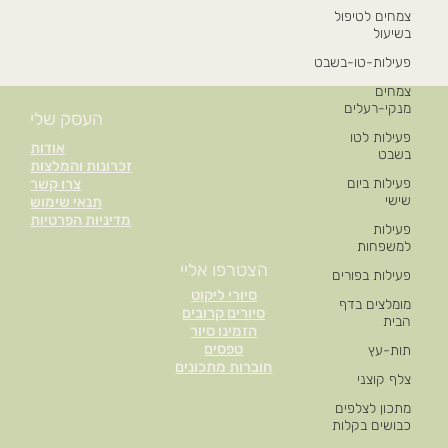
צמחים לטיפול
בשיעול
פעילות-טו-בשבט
צמחים
מנקי-רעלים
העסק שלי
פעילות לטו
אודות
בשבט
זכרונות והמלצות
פעילות ביום
צרו קשר
שישי
תנאי שימוש
מדיניות הפרטיות
פעילות
למשפחות
הצטרפו אליי
פעילות בפורים
סיורי ליקוט
מומלצים בדף
סיורים קרובים
הבית
הזמינו סיור
טפסים
תות-עץ
חוברות מתכונים
צלף קוצני
מתכון לצלפים
כבושים בקלות