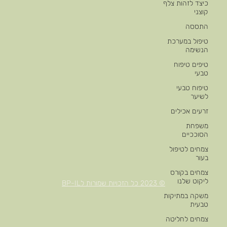
כיצד לזהות צלף
קוצני
התססה
טיפול במערכת
הנשימה
טיפים טיפוח
טבעי
טיפוח טבעי
לשיער
זרעים אכילים
משפחת
הסוככיים
צמחים לטיפול
בעור
צמחים בקורס
ליקוט שלנו
© 2023 כל הזכויות שמורות לBP-IL
משקה במתיקות
טבעית
צמחים לחליטה