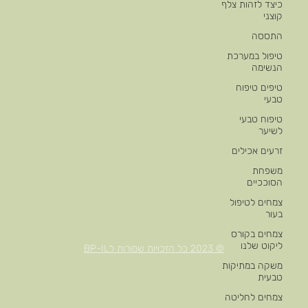
כיצד לזהות צלף
קוצני
התססה
טיפול במערכת
הנשימה
טיפים טיפוח
טבעי
טיפוח טבעי
לשיער
זרעים אכילים
משפחת
הסוככיים
צמחים לטיפול
בעור
צמחים בקורס
ליקוט שלנו
© 2023 כל הזכויות שמורות לBP-IL
משקה במתיקות
טבעית
צמחים לחליטה