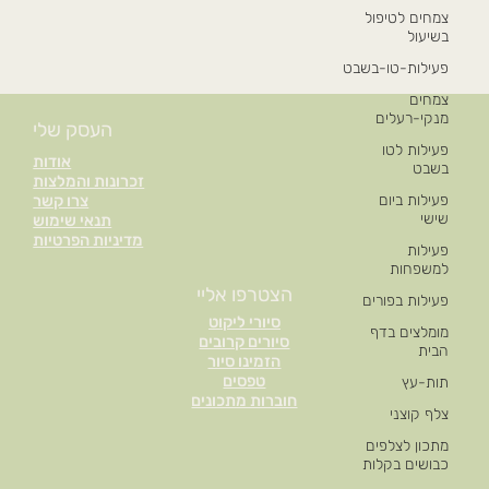
צמחים לטיפול
בשיעול
פעילות-טו-בשבט
צמחים
מנקי-רעלים
העסק שלי
פעילות לטו
אודות
בשבט
זכרונות והמלצות
פעילות ביום
צרו קשר
שישי
תנאי שימוש
מדיניות הפרטיות
פעילות
למשפחות
הצטרפו אליי
פעילות בפורים
סיורי ליקוט
מומלצים בדף
סיורים קרובים
הבית
הזמינו סיור
טפסים
תות-עץ
חוברות מתכונים
צלף קוצני
מתכון לצלפים
כבושים בקלות