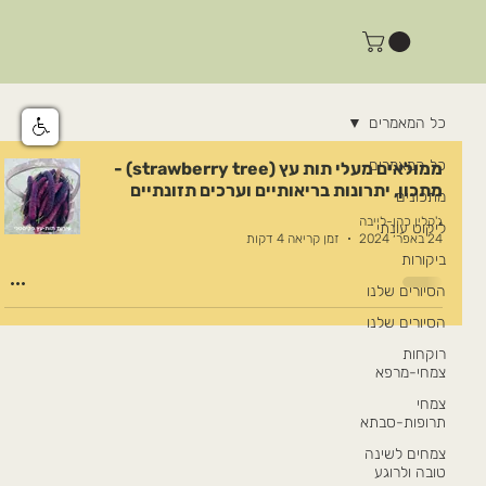
כל המאמרים
כל המאמרים
ממולאים מעלי תות עץ (strawberry tree) -
מתכון, יתרונות בריאותיים וערכים תזונתיים
מתכונים
ג'קלין כהן-לייבה
ליקוט עונתי
24 באפר׳ 2024
זמן קריאה 4 דקות
ביקורות
הסיורים שלנו
הסיורים שלנו
רוקחות
צמחי-מרפא
צמחי
תרופות-סבתא
צמחים לשינה
טובה ולרוגע