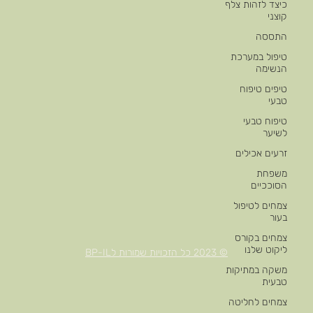
כיצד לזהות צלף
קוצני
התססה
טיפול במערכת
הנשימה
טיפים טיפוח
טבעי
טיפוח טבעי
לשיער
זרעים אכילים
משפחת
הסוככיים
צמחים לטיפול
בעור
צמחים בקורס
ליקוט שלנו
© 2023 כל הזכויות שמורות לBP-IL
משקה במתיקות
טבעית
צמחים לחליטה