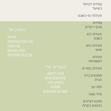
צמחים לטיפול
בשיעול
פעילות-טו-בשבט
צמחים
מנקי-רעלים
העסק שלי
פעילות לטו
אודות
בשבט
זכרונות והמלצות
פעילות ביום
צרו קשר
שישי
תנאי שימוש
מדיניות הפרטיות
פעילות
למשפחות
הצטרפו אליי
פעילות בפורים
סיורי ליקוט
מומלצים בדף
סיורים קרובים
הבית
הזמינו סיור
טפסים
תות-עץ
חוברות מתכונים
צלף קוצני
מתכון לצלפים
כבושים בקלות