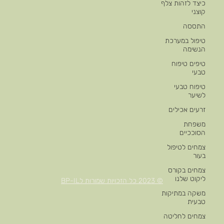
כיצד לזהות צלף
קוצני
התססה
טיפול במערכת
הנשימה
טיפים טיפוח
טבעי
טיפוח טבעי
לשיער
זרעים אכילים
משפחת
הסוככיים
צמחים לטיפול
בעור
צמחים בקורס
ליקוט שלנו
© 2023 כל הזכויות שמורות לBP-IL
משקה במתיקות
טבעית
צמחים לחליטה