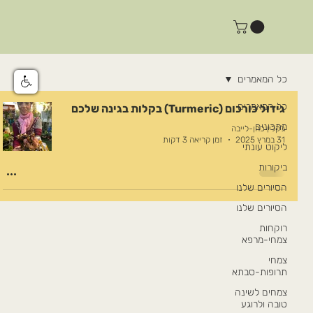
כל המאמרים
כל המאמרים
גידול כורכום (Turmeric) בקלות בגינה שלכם
מתכונים
ג'קלין כהן-לייבה
31 במרץ 2025
זמן קריאה 3 דקות
ליקוט עונתי
ביקורות
הסיורים שלנו
הסיורים שלנו
רוקחות
צמחי-מרפא
צמחי
תרופות-סבתא
צמחים לשינה
טובה ולרוגע