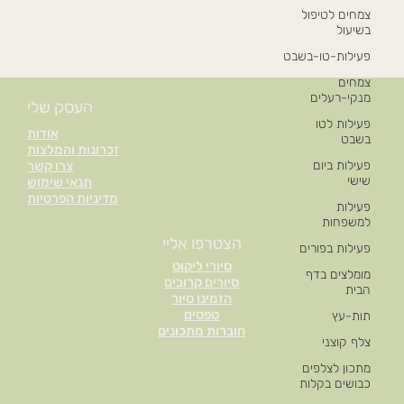
צמחים לטיפול
בשיעול
פעילות-טו-בשבט
צמחים
מנקי-רעלים
העסק שלי
פעילות לטו
אודות
בשבט
זכרונות והמלצות
פעילות ביום
צרו קשר
שישי
תנאי שימוש
מדיניות הפרטיות
פעילות
למשפחות
הצטרפו אליי
פעילות בפורים
סיורי ליקוט
מומלצים בדף
סיורים קרובים
הבית
הזמינו סיור
טפסים
תות-עץ
חוברות מתכונים
צלף קוצני
מתכון לצלפים
כבושים בקלות