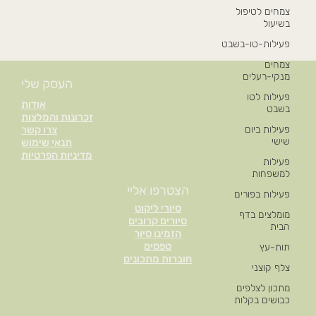
צמחים לטיפול
בשיעול
פעילות-טו-בשבט
צמחים
מנקי-רעלים
העסק שלי
פעילות לטו
אודות
בשבט
זכרונות והמלצות
פעילות ביום
צרו קשר
שישי
תנאי שימוש
מדיניות הפרטיות
פעילות
למשפחות
הצטרפו אליי
פעילות בפורים
סיורי ליקוט
מומלצים בדף
סיורים קרובים
הבית
הזמינו סיור
טפסים
תות-עץ
חוברות מתכונים
צלף קוצני
מתכון לצלפים
כבושים בקלות