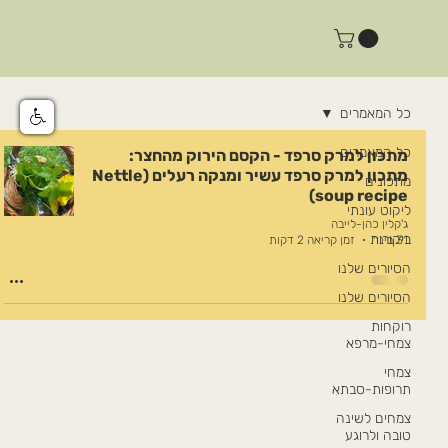
כל המאמרים
כל המאמרים
מתכון למרק סרפד - הקסם הירוק מהחצר:
מתכון למרק סרפד עשיר ומנקה רעלים (Nettle
מתכונים
soup recipe)
ליקוט עונתי
ג'קלין כהן-לייבה
ביקורות
31 בינו׳
זמן קריאה 2 דקות
הסיורים שלנו
הסיורים שלנו
רוקחות
צמחי-מרפא
צמחי
תרופות-סבתא
צמחים לשינה
טובה ולרוגע