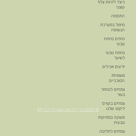
כיצד לזהות צלף
קוצני
התססה
טיפול במערכת
הנשימה
טיפים טיפוח
טבעי
טיפוח טבעי
לשיער
זרעים אכילים
משפחת
הסוככיים
צמחים לטיפול
בעור
צמחים בקורס
ליקוט שלנו
© 2023 כל הזכויות שמורות לBP-IL
משקה במתיקות
טבעית
צמחים לחליטה