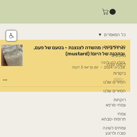
כל המאמרים
כל המאמרים
חרדל ביתי: מהשדה לצנצנת - בטעם של פעם,
ובהכנה של היום! (mustard)
מתכונים
ג'קלין כהן-לייבה
ליקוט עונתי
28 ביוני 2024
זמן קריאה 3 דקות
ביקורות
הסיורים שלנו
הסיורים שלנו
רוקחות
צמחי-מרפא
צמחי
תרופות-סבתא
צמחים לשינה
טובה ולרוגע