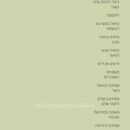
כיצד לזהות צלף
קוצני
התססה
טיפול במערכת
הנשימה
טיפים טיפוח
טבעי
טיפוח טבעי
לשיער
זרעים אכילים
משפחת
הסוככיים
צמחים לטיפול
בעור
צמחים בקורס
ליקוט שלנו
© 2023 כל הזכויות שמורות לBP-IL
משקה במתיקות
טבעית
צמחים לחליטה