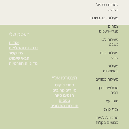
צמחים לטיפול
בשיעול
פעילות-טו-בשבט
צמחים
מנקי-רעלים
העסק שלי
פעילות לטו
אודות
בשבט
זכרונות והמלצות
פעילות ביום
צרו קשר
שישי
תנאי שימוש
מדיניות הפרטיות
פעילות
למשפחות
הצטרפו אליי
פעילות בפורים
סיורי ליקוט
מומלצים בדף
סיורים קרובים
הבית
הזמינו סיור
טפסים
תות-עץ
חוברות מתכונים
צלף קוצני
מתכון לצלפים
כבושים בקלות