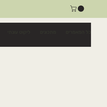
כל המאמרים
מתכונים
ליקוט עונתי
צמחים לשינה טובה ולרוגע
צמחים לטי
פעילות ביום שישי
פעילות למשפחות
מתכון לצלפים כבושים בקלות
כיצד לז