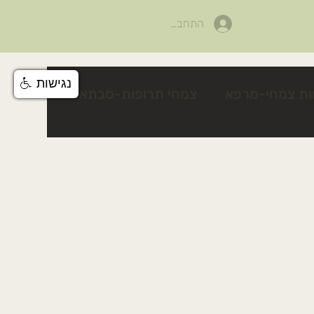
התחבר
נגישות
ות צמחי-מרפא
צמחי תרופות-סבתא
לים
פעילות לטו בשבט
צלף קוצני
טיפים טיפוח טבעי