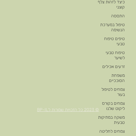
כיצד לזהות צלף
קוצני
התססה
טיפול במערכת
הנשימה
טיפים טיפוח
טבעי
טיפוח טבעי
לשיער
זרעים אכילים
משפחת
הסוככיים
צמחים לטיפול
בעור
צמחים בקורס
ליקוט שלנו
© 2023 כל הזכויות שמורות לBP-IL
משקה במתיקות
טבעית
צמחים לחליטה