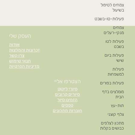
צמחים לטיפול
בשיעול
פעילות-טו-בשבט
צמחים
מנקי-רעלים
העסק שלי
פעילות לטו
אודות
בשבט
זכרונות והמלצות
פעילות ביום
צרו קשר
שישי
תנאי שימוש
מדיניות הפרטיות
פעילות
למשפחות
הצטרפו אליי
פעילות בפורים
סיורי ליקוט
מומלצים בדף
סיורים קרובים
הבית
הזמינו סיור
טפסים
תות-עץ
חוברות מתכונים
צלף קוצני
מתכון לצלפים
כבושים בקלות