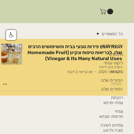
כל המאמרים
כל המאמרים
הכנת חומץ פירות טבעי בבית והשימושים הרבים
שלו, לבריאות טיפוח ונקיון (Homemade Fruit
מתכונים
Vinegar & Its Many Natural Uses)
ליקוט עונתי
ג'קלין כהן-לייבה
ביקורות
20 בספט׳ 2025
זמן קריאה 2 דקות
הסיורים שלנו
הסיורים שלנו
רוקחות
צמחי-מרפא
צמחי
תרופות-סבתא
צמחים לשינה
טובה ולרוגע