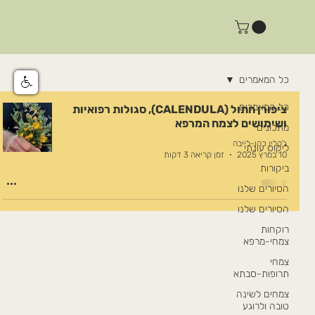
כל המאמרים
כל המאמרים
ציפורן חתול (CALENDULA), סגולות רפואיות
ושימושים לצמח המרפא
מתכונים
ג'קלין כהן-לייבה
ליקוט עונתי
10 במרץ 2025
זמן קריאה 3 דקות
ביקורות
הסיורים שלנו
הסיורים שלנו
רוקחות
צמחי-מרפא
צמחי
תרופות-סבתא
צמחים לשינה
טובה ולרוגע