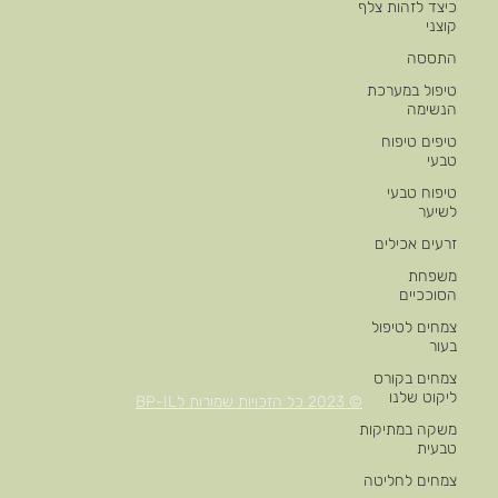
כיצד לזהות צלף
קוצני
התססה
טיפול במערכת
הנשימה
טיפים טיפוח
טבעי
טיפוח טבעי
לשיער
זרעים אכילים
משפחת
הסוככיים
צמחים לטיפול
בעור
צמחים בקורס
ליקוט שלנו
© 2023 כל הזכויות שמורות לBP-IL
משקה במתיקות
טבעית
צמחים לחליטה