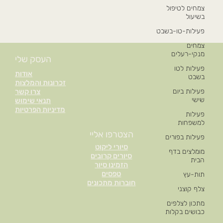
צמחים לטיפול
בשיעול
פעילות-טו-בשבט
צמחים
מנקי-רעלים
העסק שלי
פעילות לטו
אודות
בשבט
זכרונות והמלצות
פעילות ביום
צרו קשר
שישי
תנאי שימוש
מדיניות הפרטיות
פעילות
למשפחות
הצטרפו אליי
פעילות בפורים
סיורי ליקוט
מומלצים בדף
סיורים קרובים
הבית
הזמינו סיור
טפסים
תות-עץ
חוברות מתכונים
צלף קוצני
מתכון לצלפים
כבושים בקלות