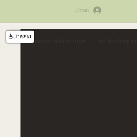
התחבר
נגישות
ות צמחי-מרפא
צמחי תרופות-סבתא
לים
פעילות לטו בשבט
צלף קוצני
טיפים טיפוח טבעי