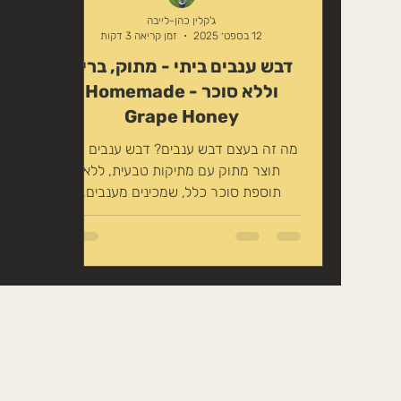
טיפוח טבעי לשיער
זרעים אכילים
ג'קלין כהן-לייבה
12 בספט׳ 2025
זמן קריאה 3 דקות
דבש ענבים ביתי - מתוק, בריא
משקה במתיקות טבעית
צמחים לחליט
וללא סוכר - Homemade
Grape Honey
מה זה בעצם דבש ענבים? דבש ענבים הוא
תוצר מתוק עם מתיקות טבעית, ללא
תוספת סוכר כלל, שמכינים מענבים,
אפשרי ענבים שקניתם ואף אחד לא אוכל
או...