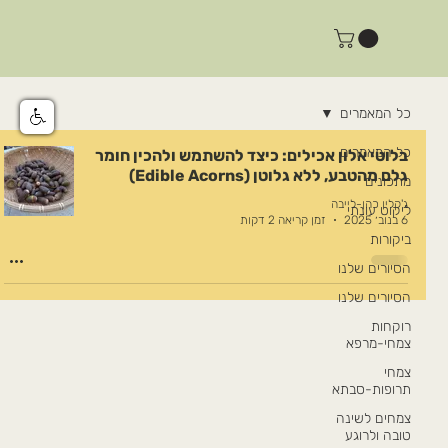
כל המאמרים
כל המאמרים
בלוטי אלון אכילים: כיצד להשתמש ולהכין חומר
גלם מהטבע, ללא גלוטן (Edible Acorns)
מתכונים
ג'קלין כהן-לייבה
ליקוט עונתי
6 בנוב׳ 2025
זמן קריאה 2 דקות
ביקורות
הסיורים שלנו
הסיורים שלנו
רוקחות
צמחי-מרפא
צמחי
תרופות-סבתא
צמחים לשינה
טובה ולרוגע