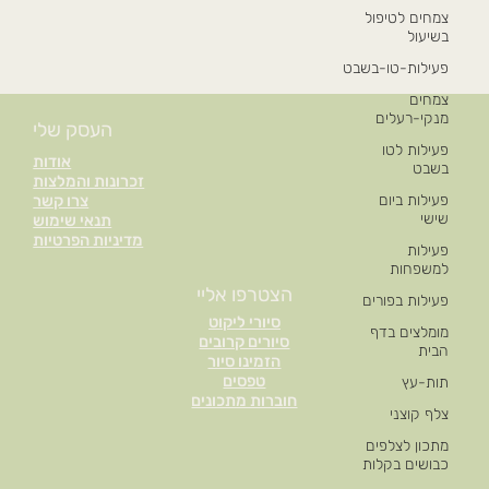
צמחים לטיפול
בשיעול
פעילות-טו-בשבט
צמחים
מנקי-רעלים
העסק שלי
פעילות לטו
אודות
בשבט
זכרונות והמלצות
פעילות ביום
צרו קשר
שישי
תנאי שימוש
מדיניות הפרטיות
פעילות
למשפחות
הצטרפו אליי
פעילות בפורים
סיורי ליקוט
מומלצים בדף
סיורים קרובים
הבית
הזמינו סיור
טפסים
תות-עץ
חוברות מתכונים
צלף קוצני
מתכון לצלפים
כבושים בקלות