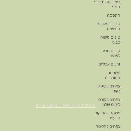
כיצד לזהות צלף
קוצני
התססה
טיפול במערכת
הנשימה
טיפים טיפוח
טבעי
טיפוח טבעי
לשיער
זרעים אכילים
משפחת
הסוככיים
צמחים לטיפול
בעור
צמחים בקורס
ליקוט שלנו
© 2023 כל הזכויות שמורות לBP-IL
משקה במתיקות
טבעית
צמחים לחליטה