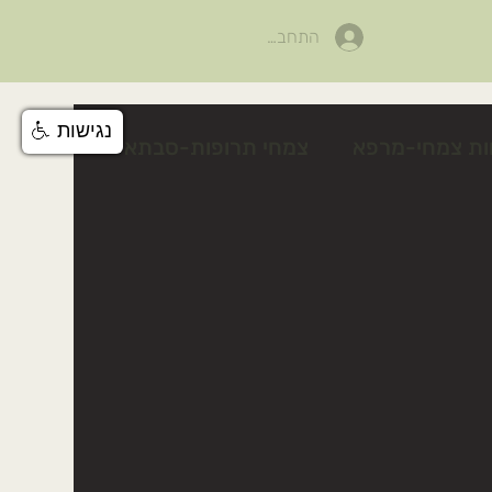
התחבר
נגישות
ות צמחי-מרפא
צמחי תרופות-סבתא
לים
פעילות לטו בשבט
צלף קוצני
טיפים טיפוח טבעי