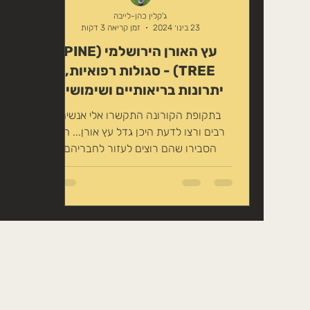
טיפוח טבעי לשיער
זרעים אכילים
ג'קלין כהן-לייבה
23 בינו׳ 2024
זמן קריאה 3 דקות
עץ האורן הירושלמי (PINE
משקה במתיקות טבעית
צמחים לחליט
TREE) - סגולות רפואיות,
יתרונות בריאותיים ושימושים
טיפוליים
בתקופת הקורונה התקשרו אלי אנשים
רבים ורצו לדעת היכן גדל עץ אורן... הם
הסבירו שהם רוצים לעזור לחבריהם
הנמצאים בבית-החולים וחולים בקורונה....