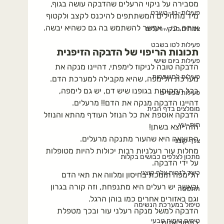
מסבירה על ניקוי הרעלים שהדבקה עושה בגוף, 
פעילות-טו-בשבט
מיד מתחילים המשתתפים להיכנס לקצב ולקטוף 
אותה, כי.... אפשר להשתמש בה גם כשהיא יבשה.
צמחים מנקי-רעלים
פעילות לטו בשבט
תכונות הריפוי של הדבקה הזיפנית
פעילות ביום שישי
הדבקה טובה לניקוז לימפתי, דהיינו מנקה את 
פעילות למשפחות
מערכת הלימפה, שהיא מקבילה למערכת הדם.
בכל המקומות בגופנו שיש דם, יש גם לימפה, 
פעילות בפורים
דהיינו הדבקה מנקה את הדם!! מרעלים. 
מומלצים בדף הבית
הדבקה אוספת את כל הנוזל העודף מהתא והנוזל 
תות-עץ
הזה יוצא בשתן!
התוצאה היא שהעור מתנקה מרעלים.
צלף קוצני
מחלות עור רעלניות רבות יכולות להיות מטופלות 
מתכון לצלפים כבושים בקלות
על ידי הדבקה.
כיצד לזהות צלף קוצני
הלימפה תומכת בחיסון ומלווה את תאי הדם 
וכאשר יש רעלים היא מתנפחת, וזה קורה בגרון 
התססה
וגם באזורים אחרים כמו בוהן הרגל.
טיפול במערכת הנשימה
הדבקה למשל מנקה רעלני עור ובכך מטפלת 
טיפים טיפוח טבעי
בפסוריאזיס.