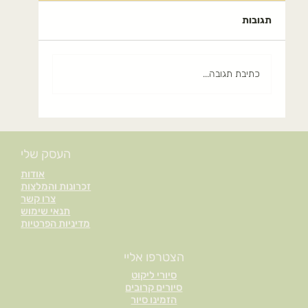
תגובות
כתיבת תגובה...
זוב (זעתר): תבלין ים-תיכוני עם סגולות
בריאות מדהימות (WILD HYSSOP
העסק שלי
BENEFITS
אודות
זכרונות והמלצות
צרו קשר
תנאי שימוש
מדיניות הפרטיות
הצטרפו אליי
סיורי ליקוט
סיורים קרובים
הזמינו סיור