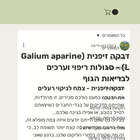
כל המאמרים
ג'קלין כהן-לייבה
כל המאמרים
דבקה זיפנית (Galium aparine
מתכונים
L) - סגולות ריפוי וערכים
ליקוט עונתי
לבריאות הגוף
ביקורות
דבקה זיפנית - צמח לניקוי רעלים
הסיורים שלנו
את הדבקה כמעט כולכם מכירים, זו מהילדות, 
הסיורים שלנו
שהייתם מדביקים על בגדי החברים כשיצאתם 
רוקחות צמחי-מרפא
לטייל בטבע, או אפילו בגינה שלכם...
צמחי תרופות-סבתא
מניחה גם שאם הייתם יודעים איזה צמח מופלא זה, 
אולי הייתם מקדישים לה קצת יותר תשומת לב, כי 
צמחים לשינה טובה ולרוגע
זה מה שקורה בסיורי הליקוט שלנו, ברגע שאני 
צמחים לטיפול בשיעול