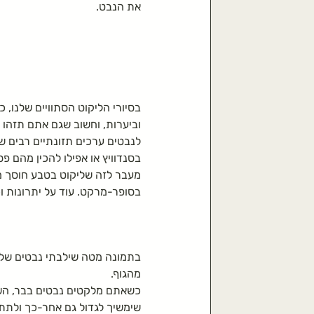
התססה
טיפול במערכת הנש
את הנבט.
משפחת הסוככיים
צמחים לט
בסיורי הליקוט הסתוויים שלנו, 
צמחים לחליטה
וביערות, וחשוב שגם אתם תזהו 
לנבטים ערכים תזונתיים רבים של
בסנדוויץ או אפילו להכין מהם פסט
מעבר לזה שליקוט בטבע חוסך מא
בסופר-מרקט. עוד על יתרונות וכ
בתמונה מטה שילבתי נבטים של ח
מהגוף.
כשאתם מלקטים נבטים בבר, השת
שימשיך לגדול גם אחר-כך ולתת 