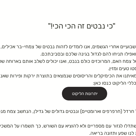
ימה
טיפים טיפוח טבעי
טיפוח טבעי לשיער
 "כי נבטים זה הכי הכי!"
יפול בעור
צמחים בקורס ליקוט שלנו
משקה במ
כשבועיים אחרי הגשמים, אנו לומדים לזהות נבטים של צמחי-בר אכילים,
ואפילו תניחו להם לגדול בגינה שלכם ובסביבתכם.
 צמח האם, המרוכזים כולם בנבט, ואנו יכולים לשלב אותם בארוחה שלנ
ו טעים ומזין.
יתנו את הכימיקלים והריסוסים שנמצאים בתוצרת ירקות ופירות שאנו 
ללי הליקוט כנסו כאן: 
יתרונות הליקוט
רדל (חרפרפים וארומטיים) ונבטים גדולים של גדילן, הנחשב צמח מנ
דלו לגזור עם מספריים ולא להוציא עם השורש, כך תשמרו על המשכי
לנו שפע ותזונה בריאה.