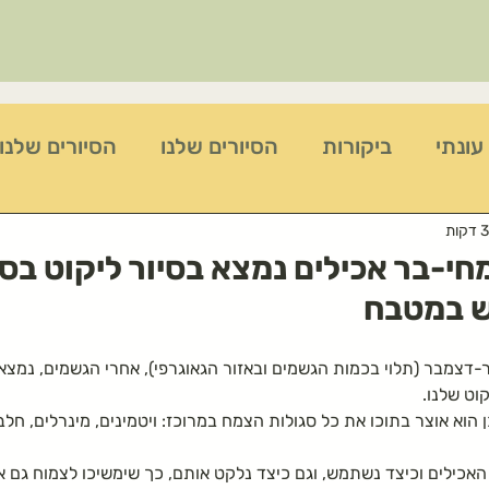
עונתי
ביקורות
הסיורים שלנו
הסיורים שלנו
לשינה טובה ולרוגע
צמחים לטיפול בשיעול
פעי
חי-בר אכילים נמצא בסיור ליקוט בסת
וש במטבח
לטו בשבט
פעילות ביום שישי
פעילות למשפחות
-דצמבר (תלוי בכמות הגשמים ובאזור הגאוגרפי), אחרי הגשמים, נמצא 
וט שלנו.
צלף קוצני
מתכון לצלפים כבושים בקלות
כ
הוא אוצר בתוכו את כל סגולות הצמח במרוכז: ויטמינים, מינרלים, חלבונ
אכילים וכיצד נשתמש, וגם כיצד נלקט אותם, כך שימשיכו לצמוח גם א