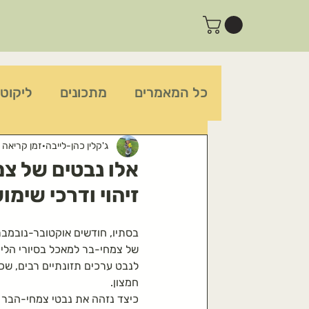
כל המאמרים
מתכונים
ליקוט 
צמחי תרופות-סבתא
צמחים 
ג'קלין כהן-לייבה
זמן קריאה 3 דקות
אלו נבטים של צמ
זיהוי ודרכי שימ
צמחים מנקי-רעלים
פעילות 
בסתיו, חודשים אוקטובר-נובמבר
של צמחי-בר למאכל בסיורי הליק
מומלצים בדף הבית
תות-עץ
לנבט ערכים תזונתיים רבים, שכן 
חמצון.
כיצד נזהה את נבטי צמחי-הבר ה