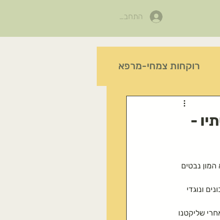
התחבר
רוקחות צמחי-מרפא
לות-טו-בשבט
יו -
פעילות בפורים
המון נבטים 
יצד לזהות צלף קוצני
ים ונוגדי 
חרי שליקטנו 